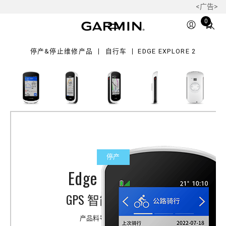
<广告>
lore
Total
0
items
in
停产&停止维修产品
自行车
EDGE EXPLORE 2
cart:
0
停产
Edge Explore 2
GPS 智能导航码表
产品料号
010-02703-30