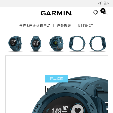
<广告>
Total
0
items
in
停产&停止维修产品
户外腕表
INSTINCT
cart:
0
停止维修
Instinct
GPS户外腕表
产品料号
010-02064-51