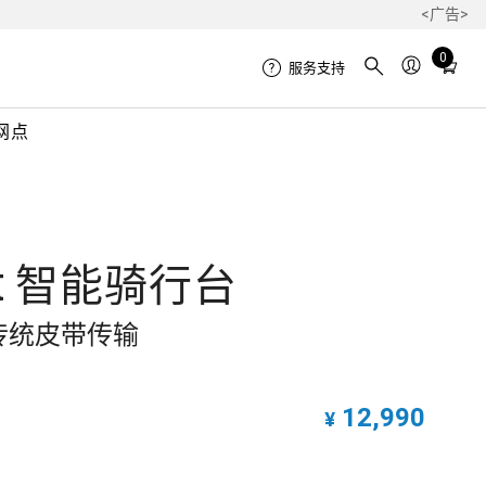
<广告>
Total
0
服务支持
items
in
网点
cart:
0
mart 智能骑行台
传统皮带传输
12,990
¥