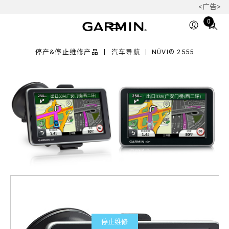
<广告>
55
Total
0
items
in
停产&停止维修产品
汽车导航
NÜVI® 2555
cart:
0
停止维修