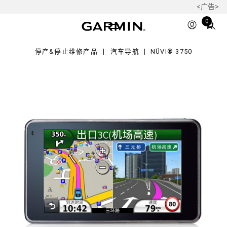
<广告>
50
Total
0
items
in
停产&停止维修产品
汽车导航
NÜVI® 3750
cart:
0