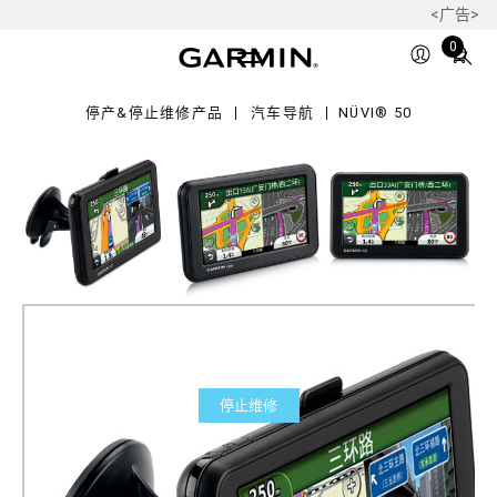
<广告>
Total
0
items
in
停产&停止维修产品
汽车导航
NÜVI® 50
cart:
0
停止维修
nüvi® 50
产品料号
010-00991-60