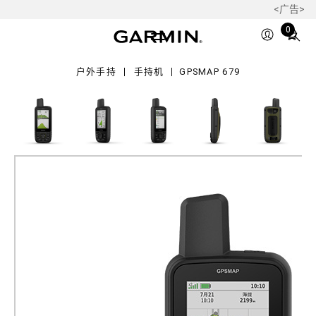
<广告>
9
Total
0
items
in
户外手持
手持机
GPSMAP 679
cart:
0
GPSMAP 679
多功能长续航北斗手持机
产品料号
010-02813-12