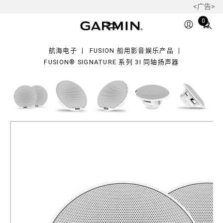
<广告>
nature
Total
0
items
in
航海电子
FUSION 船用影音娱乐产品
cart:
FUSION® SIGNATURE 系列 3I 同轴扬声器
0
Fusion® Signature 系列 3i 同
轴扬声器
产品料号
010-02771-00