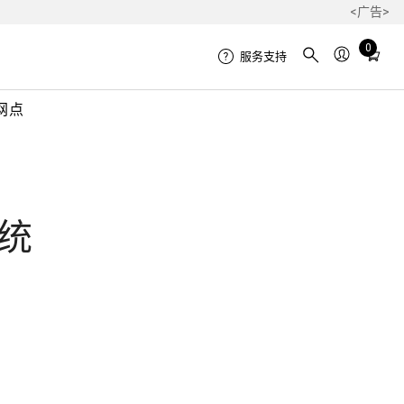
<广告>
Total
0
服务支持
items
in
网点
cart:
0
统