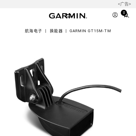
<广告>
15M-
Total
0
items
in
航海电子
换能器
GARMIN GT15M-TM
cart:
0