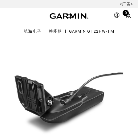
<广告>
22HW-
Total
0
items
in
航海电子
换能器
GARMIN GT22HW-TM
cart:
0