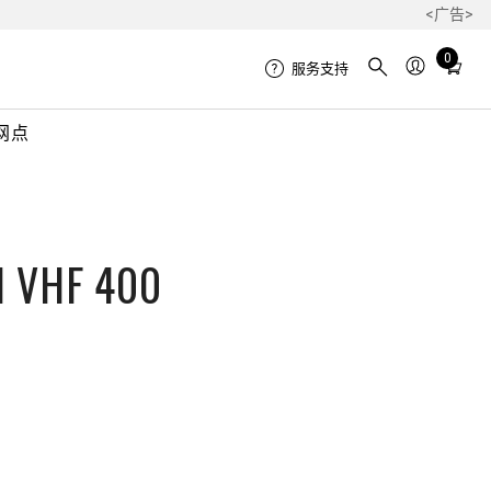
<广告>
Total
0
服务支持
items
in
网点
cart:
0
l VHF 400