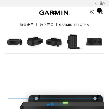
<广告>
ectra
Total
0
items
in
航海电子
数字开关
GARMIN SPECTRA
cart:
0
Garmin Spectra
产品料号
010-02829-00
销售网点