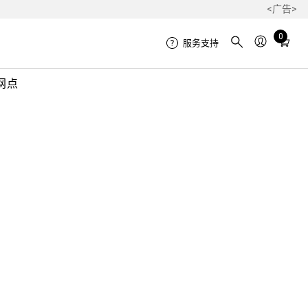
<广告>
Total
0
服务支持
items
in
网点
cart:
0