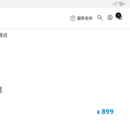
<广告>
Total
0
服务支持
items
in
网点
cart:
0
1
统
899
¥