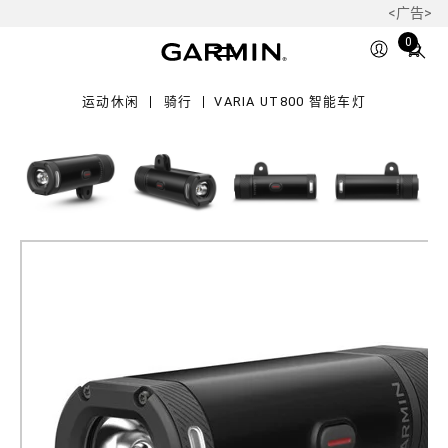
<广告>
800
Total
0
items
in
运动休闲
骑行
VARIA UT800 智能车灯
cart:
0
Varia UT800 智能车灯
自行车智能车灯
产品料号
010-01673-20