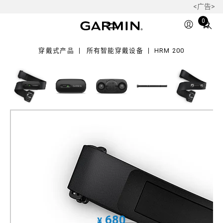
<广告>
0
Total
0
items
in
穿戴式产品
所有智能穿戴设备
HRM 200
cart:
0
HRM 200
心率传感器
产品料号
010-13388-10
680
¥