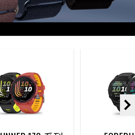
下
一
页