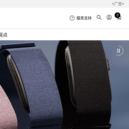
<广告>
Total
0
服务支持
items
in
网点
cart:
0
Pl