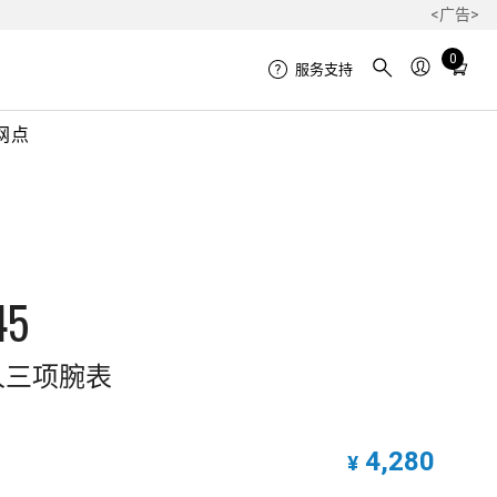
<广告>
Total
0
服务支持
items
in
网点
cart:
0
45
人三项腕表
4,280
¥