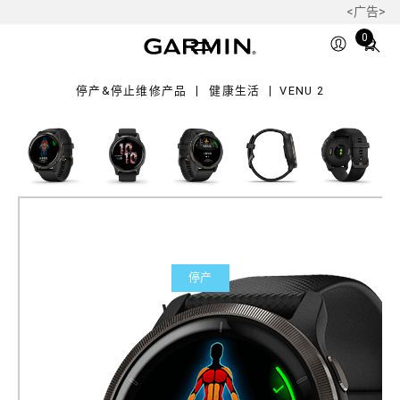
<广告>
Total
0
items
in
停产&停止维修产品
健康生活
VENU 2
cart:
0
停产
Venu 2
智能运动腕表
产品料号
010-02430-51