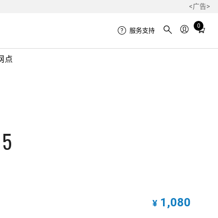
<广告>
Total
0
服务支持
items
in
网点
cart:
0
 5
1,080
¥