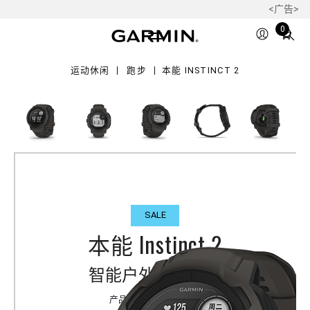
<广告>
tinct
Total
0
items
in
运动休闲
跑步
本能 INSTINCT 2
cart:
0
SALE
本能 Instinct 2
智能户外运动腕表
产品料号
010-02626-30