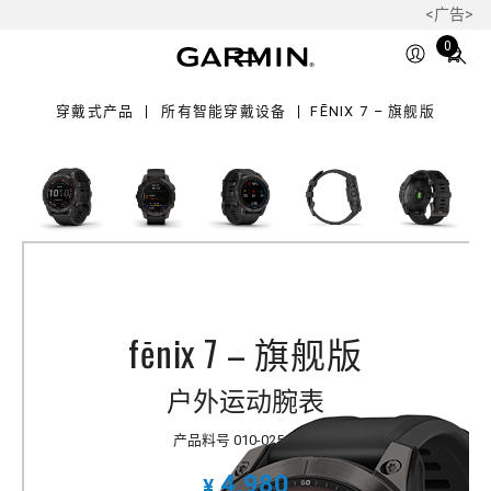
<广告>
Total
0
items
in
穿戴式产品
所有智能穿戴设备
FĒNIX 7 – 旗舰版
cart:
0
fēnix 7 – 旗舰版
户外运动腕表
产品料号
010-02540-28
4,980
¥