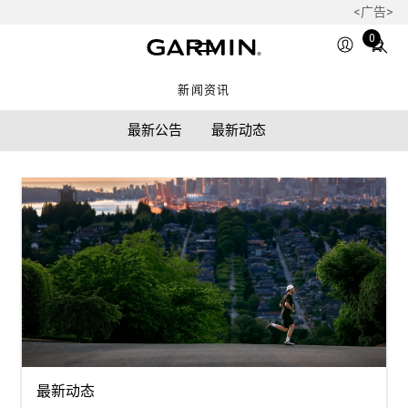
<广告>
Total
0
items
in
新闻资讯
cart:
0
最新公告
最新动态
最新动态