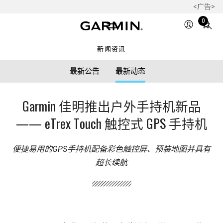
<广告>
Total
0
items
in
新闻资讯
cart:
0
最新公告
最新动态
Garmin 佳明推出户外手持机新品
—— eTrex Touch 触控式 GPS 手持机
便捷易用的GPS手持机配备彩色触控屏、预装地图并具有
超长续航