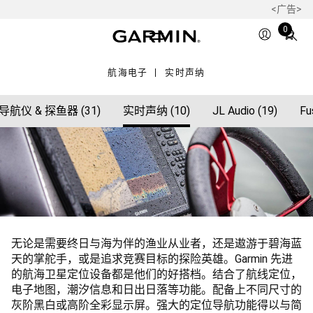
<广告>
Total
0
items
in
航海电子
实时声纳
cart:
0
导航仪 & 探鱼器 (31)
实时声纳 (10)
JL Audio (19)
F
无论是需要终日与海为伴的渔业从业者，还是遨游于碧海蓝
天的掌舵手，或是追求竞赛目标的探险英雄。Garmin 先进
的航海卫星定位设备都是他们的好搭档。结合了航线定位，
电子地图，潮汐信息和日出日落等功能。配备上不同尺寸的
灰阶黑白或高阶全彩显示屏。强大的定位导航功能得以与简