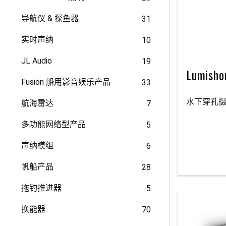
导航仪 & 探鱼器
31
实时声纳
10
JL Audio
19
Lumisho
Fusion 船用影音娱乐产品
33
水下穿孔
航海雷达
7
多功能网络型产品
5
声纳模组
6
帆船产品
28
拖钓推进器
5
换能器
70