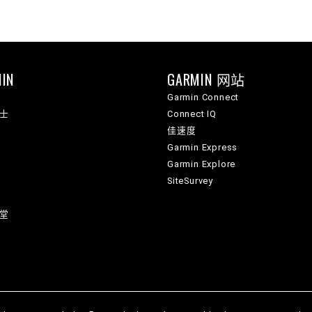
IN
GARMIN 网站
Garmin Connect
纳士
Connect IQ
佳速度
Garmin Express
Garmin Explore
SiteSurvey
讲堂