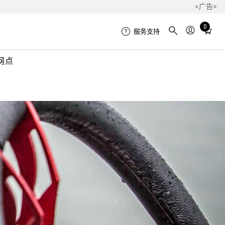
<广告>
Total
0
服务支持
items
in
网点
cart:
0