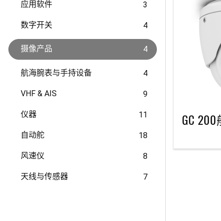
应用软件
3
数字开关
4
摄像产品
4
航海腕表与手持设备
4
VHF & AIS
9
仪器
11
GC 20
自动舵
18
风速仪
8
天线与传感器
7