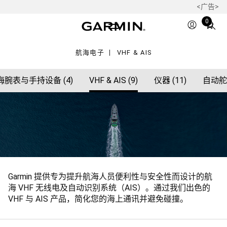
<广告>
Total
0
items
in
航海电子
VHF & AIS
cart:
0
海腕表与手持设备 (4)
VHF & AIS (9)
仪器 (11)
自动舵 
Garmin 提供专为提升航海人员便利性与安全性而设计的航
海 VHF 无线电及自动识别系统（AIS）。通过我们出色的
VHF 与 AIS 产品，简化您的海上通讯并避免碰撞。