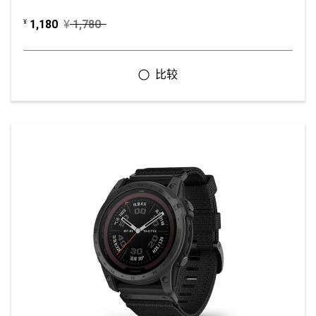
1,180
¥
1,780
¥