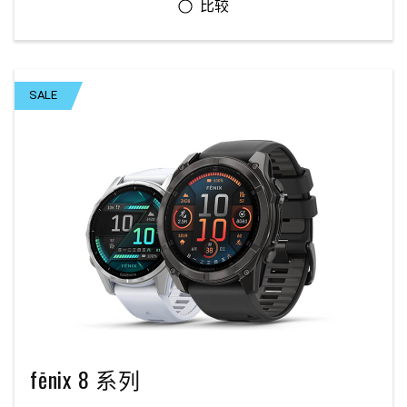
SALE
fēnix 8 系列