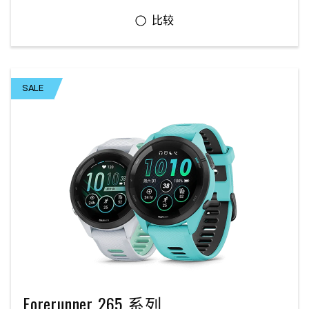
SALE
Forerunner 265 系列