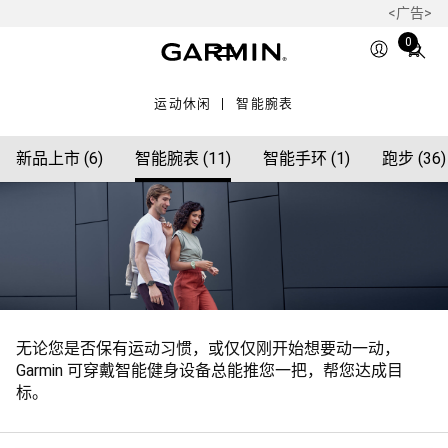
<广告>
Total
0
items
in
运动休闲
智能腕表
cart:
0
新品上市 (6)
智能腕表 (11)
智能手环 (1)
跑步 (36)
无论您是否保有运动习惯，或仅仅刚开始想要动一动，
Garmin 可穿戴智能健身设备总能推您一把，帮您达成目
标。