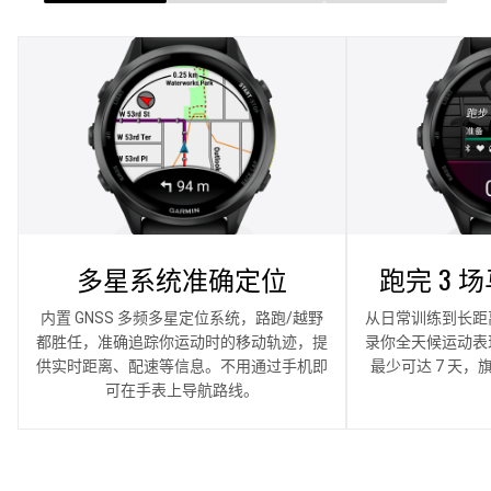
多星系统准确定位
练什么？怎么练？
跑步也能听音乐
跑完 3 
训练、
离
从支持的第三方音乐下载播放列表，匹配蓝
从 5 公里至马拉松，Garmin 跑步教练提供
内置 GNSS 多频多星定位系统，路跑/越野
从日常训练到长距
支持微信支付和支
透过 HRV 心率
都胜任，准确追踪你运动时的移动轨迹，提
免费个性化训练计划，帮助你循序渐进挑战
牙耳机一键即播，跑步健身 BGM 跟着走。
录你全天候运动表
摄氧量 VO2 M
包也能
供实时距离、配速等信息。不用通过手机即
自我，同时基于健康和训练状况动态调整每
果，并判断在下次
最少可达 7 天，
日训练建议，达到最佳训练效果。
可在手表上导航路线。