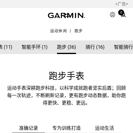
<广告>
Total
0
items
in
运动休闲
跑步
cart:
0
(11)
智能手环 (1)
跑步 (36)
骑行 (16)
智能骑行台
跑步手表
运动手表深耕跑步科技，以科学成就跑者坚实后盾；回顾
每一次轨迹，不断刷新记录，更有跑步动态数据，助你跑
得更快、更稳、更远。
准确记录
专为训练打造
运动生活