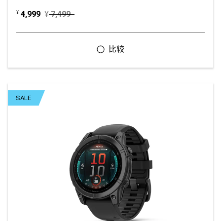
4,999
¥
7,499
¥
SALE