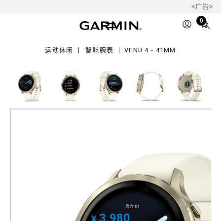
<广告>
Total
0
mm
items
in
运动休闲
智能腕表
VENU 4 - 41MM
cart:
0
Venu 4 - 41mm
智能运动健康手表
产品料号
010-03013-20
3,980
¥