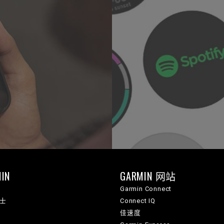
IN
GARMIN 网站
Garmin Connect
纳士
Connect IQ
佳速度