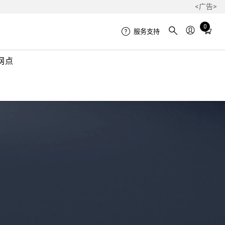
<广告>
Total
0
服务支持
items
in
网点
cart:
0