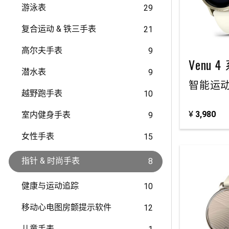
游泳表
29
复合运动 & 铁三手表
21
高尔夫手表
9
Venu 
潜水表
9
智能运
越野跑手表
10
¥
3,980
室内健身手表
9
女性手表
15
指针 & 时尚手表
8
健康与运动追踪
10
移动心电图房颤提示软件
12
儿童手表