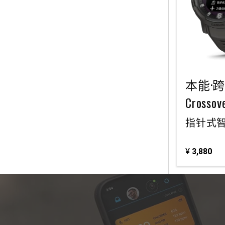
本能·跨界 
Crossov
指针式智
¥
3,880