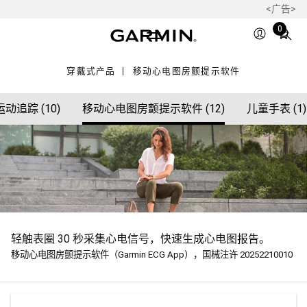
<广告>
Total
0
items
in
穿戴式产品
移动心电图房颤提示软件
cart:
0
动追踪 (10)
移动心电图房颤提示软件 (12)
儿童手表 (1)
轻触表圈 30 秒采集心电信号，快速生成心电图报告。
移动心电图房颤提示软件（Garmin ECG App），国械注许 20252210010