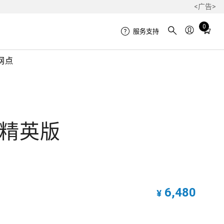
<广告>
Total
0
服务支持
items
in
网点
cart:
0
o – 精英版
6,480
¥