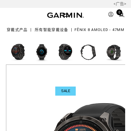
<广告>
OLED
Total
0
mm
items
in
穿戴式产品
所有智能穿戴设备
FĒNIX 8 AMOLED - 47MM
cart:
0
SALE
fēnix 8 AMOLED - 47mm
蓝宝石玻璃镜面 / DLC钛合金表圈 /
硅胶表带