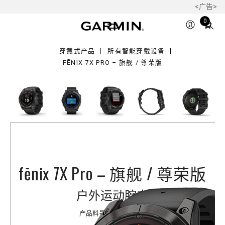
<广告>
o
Total
0
items
in
穿戴式产品
所有智能穿戴设备
cart:
FĒNIX 7X PRO – 旗舰 / 尊荣版
0
fēnix 7X Pro – 旗舰 / 尊荣版
户外运动腕表
产品料号
010-02778-50