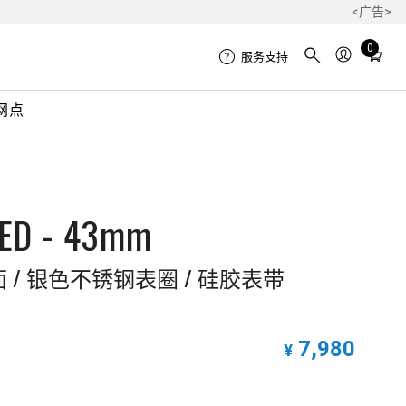
<广告>
Total
0
服务支持
items
in
网点
cart:
0
LED - 43mm
/ 银色不锈钢表圈 / 硅胶表带
7,980
¥