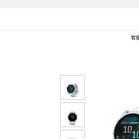
OLED
mm
智