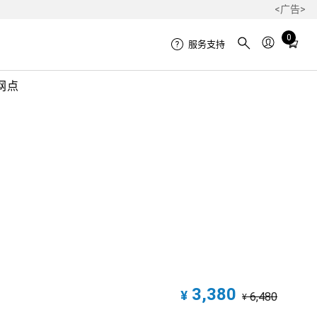
<广告>
Total
0
服务支持
items
in
网点
cart:
0
3,380
¥
6,480
¥