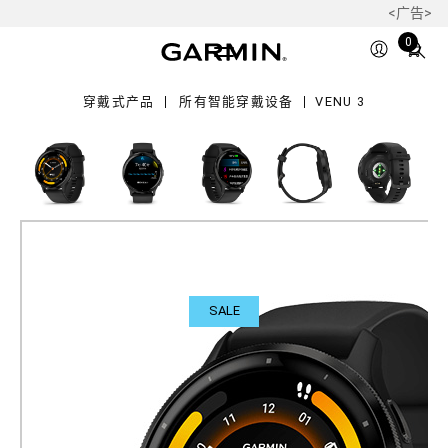
<广告>
Total
0
items
in
穿戴式产品
所有智能穿戴设备
VENU 3
cart:
0
SALE
Venu 3
运动健康腕表
产品料号
010-02784-31